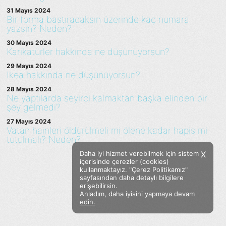
31 Mayıs 2024
Bir forma bastıracaksın üzerinde kaç numara
yazsın? Neden?
30 Mayıs 2024
Karikatürler hakkında ne düşünüyorsun?
29 Mayıs 2024
Ikea hakkında ne düşünüyorsun?
28 Mayıs 2024
Ne yaptılarda seyirci kalmaktan başka elinden bir
şey gelmedi?
27 Mayıs 2024
Vatan hainleri öldürülmeli mi ölene kadar hapis mi
tutulmalı? Neden?
Daha iyi hizmet verebilmek için sistem
X
içerisinde çerezler (cookies)
kullanmaktayız. "Çerez Politikamız"
sayfasından daha detaylı bilgilere
erişebilirsin.
Anladım, daha iyisini yapmaya devam
Facebook
Twitter
Instagram
edin.
Sözümoki © 2020 - V.8