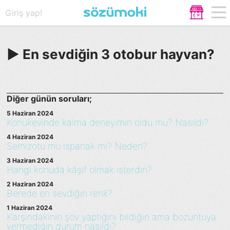
Giriş yap!
► En sevdiğin 3 otobur hayvan?
Diğer günün soruları;
5 Haziran 2024
Konukevinde kalma deneyimin oldu mu? Nasıldı?
4 Haziran 2024
Semizotu mu ıspanak mı? Neden?
3 Haziran 2024
Hangi konuda kâşif olmak isterdin?
2 Haziran 2024
Berede en sevdiğin renk?
1 Haziran 2024
Karşındakinin şov yaptığını bildiğin ama bozuntuya
vermediğin durum nasıldı?