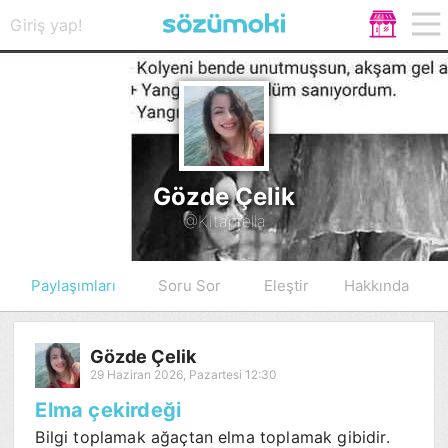
Giriş yap!
Gözde Çelik
@Kitaprella
Paylaşımları
Soru Sor
Eleştir
Hakkında
Gözde Çelik
29 Haziran 2026, Pazartesi 12:30
Elma çekirdeği
Bilgi toplamak ağaçtan elma toplamak gibidir.