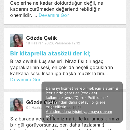
Ceplerine ne kadar doldurduğun değil, ne
kadarını çürümeden değerlendirebildiğin
önemlidir. ...
Devamını Gör
Gözde Çelik
18 Haziran 2026, Perşembe 12:12
Bir kitaprella atasözü der ki;
Biraz cıvıltılı kuş sesleri, biraz fısıltılı ağaç
yapraklarının sesi, en çok da neşeli çocukların
kahkaha sesi. İnsanlığa başka müzik lazım...
Devamını Gör
Daha iyi hizmet verebilmek için sistem
X
içerisinde çerezler (cookies)
kullanmaktayız. "Çerez Politikamız"
Gözde Çelik
sayfasından daha detaylı bilgilere
erişebilirsin.
04 Haziran 2026, Perşembe 16:47
Anladım, daha iyisini yapmaya devam
Facebook
Twitter
Instagram
edin.
Siz burada yere atılan izmarit ile kurumuş kırmızı
Sözümoki © 2020 - V.8
bir gül görüyorsunuz, ben daha fazlasını :)