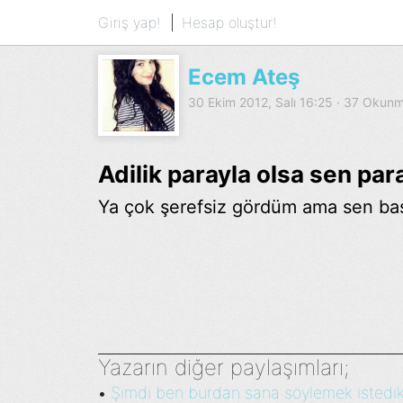
Giriş yap!
Hesap oluştur!
Ecem Ateş
30 Ekim 2012, Salı 16:25 · 37 Okun
Adilik parayla olsa sen par
Ya çok şerefsiz gördüm ama sen b
Yazarın diğer paylaşımları;
Şimdi ben burdan sana söylemek istedikl
•