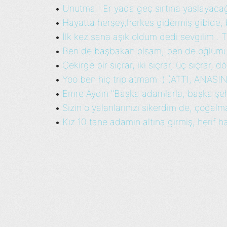
Unutma ! Er yada geç sırtına yaslayacağı
•
Hayatta herşey,herkes gidermiş gibide, b
•
İlk kez sana aşık oldum dedi sevgilim.. 
•
Ben de başbakan olsam, ben de oğlumu
•
Çekirge bir sıçrar, iki sıçrar, üç sıçrar, dör
•
Yoo ben hiç trip atmam :) (ATTI, ANASINI
•
Emre Aydın "Başka adamlarla, başka şehi
•
Sizin o yalanlarınızı sikerdim de, çoğalm
•
Kız 10 tane adamın altına girmiş, herif ha
•