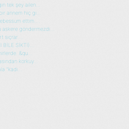
n tek şey ailen...
ir annem hiç gi...
Tebessüm ettim....
 askere göndermezdi...
t sıçrar....
 BİLE SİKTİ)...
rlerde..&qu...
asından korkuy...
la "kadı...