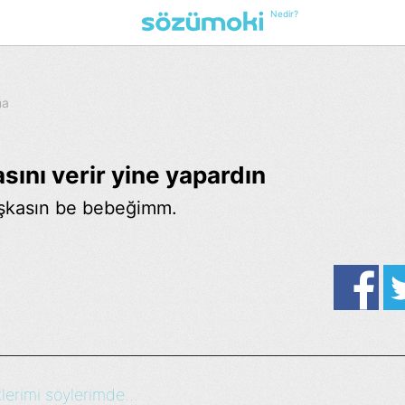
Nedir?
ma
asını verir yine yapardın
aşkasın be bebeğimm.
erimi söylerimde...