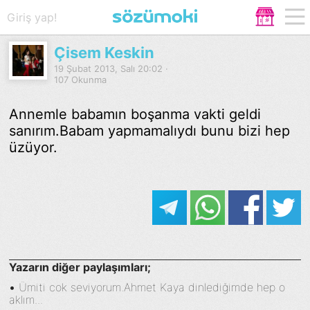
Giriş yap!
Çisem Keskin
19 Şubat 2013, Salı 20:02 ·
107 Okunma
Annemle babamın boşanma vakti geldi
sanırım.Babam yapmamalıydı bunu bizi hep
üzüyor.
Yazarın diğer paylaşımları;
•
Ümiti cok seviyorum.Ahmet Kaya dinlediğimde hep o
aklım...