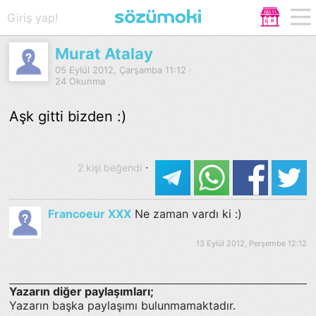
Giriş yap!
Murat Atalay
05 Eylül 2012, Çarşamba 11:12 ·
24 Okunma
Aşk gitti bizden :)
·
2 kişi beğendi
Francoeur XXX
Ne zaman vardı ki :)
13 Eylül 2012, Perşembe 12:12
Yazarın diğer paylaşımları;
Yazarın başka paylaşımı bulunmamaktadır.