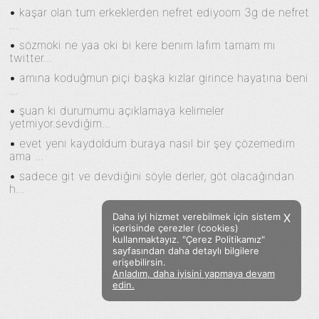
•
kaşar olan tum erkeklerden nefret ediyoom 3g de nefret
...
•
sözmoki ne yaa oki bi kere benım lafım tamam mı
twitter...
•
amına koduğmun piçi başka kızlar girince hayatına beni
...
•
şuan ki durumumu açıklamaya kelimeler
yetmiyor.sevdiğim...
•
evet yeni kaydoldum buraya nasıl bir şey çözemedim
ama ...
•
sadece git ve devdiğini söyle derler, göt olacağından
h...
Daha iyi hizmet verebilmek için sistem
X
içerisinde çerezler (cookies)
kullanmaktayız. "Çerez Politikamız"
sayfasından daha detaylı bilgilere
erişebilirsin.
Anladım, daha iyisini yapmaya devam
Facebook
Twitter
Instagram
edin.
Sözümoki © 2020 - V.8