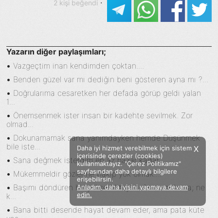
·
2 kişi beğendi
Yazarın diğer paylaşımları;
•
Vazgeçtim inan kendimden çoktan....
•
Benden güzel var mı dediğin beni gösteren ayna mı ?...
•
Doğrularıma cesaretken her defada görüp geldi yalan
1...
•
Önemsenmek ister insan bir kadehte sevilmek. Zor
olmad...
•
Dokunamamak sana yanımdayken hemde Düşünmek
bile iste...
Daha iyi hizmet verebilmek için sistem
X
içerisinde çerezler (cookies)
•
Sana değmek isterdim en az nazar kadar....
kullanmaktayız. "Çerez Politikamız"
sayfasından daha detaylı bilgilere
•
Mükemmeldir gözlerine bakıp yok olmak....
erişebilirsin.
•
Başımı döndüren bir yükseklikteyim. Ama sor bana; ne
Anladım, daha iyisini yapmaya devam
Facebook
Twitter
Instagram
edin.
k...
Sözümoki © 2020 - V.8
•
Bana bitti desende hayat devam eder, ama pata küte