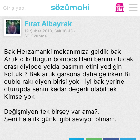
Giriş yap!
Fırat Albayrak
19 Şubat 2013, Salı 16:43 ·
60 Okunma
Bak Herzamanki mekanımıza geldik bak
Artık o koltugun bombos Hani benim olucak
orası diyipde yolda basımın etini yedigin
Koltuk ? Bak artık garsona daha gelirken Bi
duble rakı diyen birisi yok . İyi bak yerine
oturupda senin kadar degerli olabilcek
Kimse yok
Değişmiyen tek birşey var ama?.
Seni hala ilk günki gibi seviyor olmam.