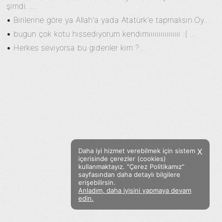
şimdi. ...
•
Birilerine göre ya Allah'a yada Atatürk'e tapmalısın.Oy...
•
bugun çok kotu hıssedıyorum kendımıııııııııııııııı :( ...
•
Herkes seviyorsa bu gidenler kim ?...
Daha iyi hizmet verebilmek için sistem
X
içerisinde çerezler (cookies)
kullanmaktayız. "Çerez Politikamız"
sayfasından daha detaylı bilgilere
erişebilirsin.
Anladım, daha iyisini yapmaya devam
Facebook
Twitter
Instagram
edin.
Sözümoki © 2020 - V.8