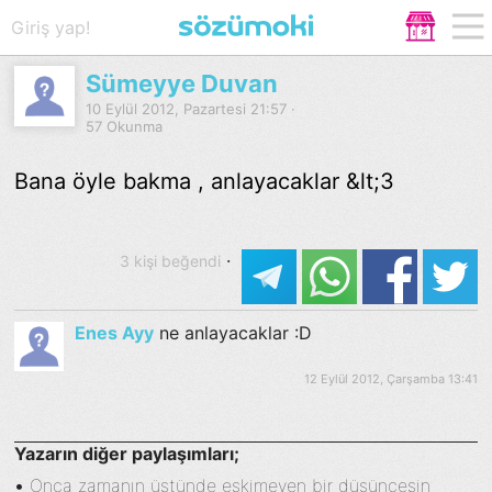
Giriş yap!
Sümeyye Duvan
10 Eylül 2012, Pazartesi 21:57 ·
57 Okunma
Bana öyle bakma , anlayacaklar &lt;3
·
3 kişi beğendi
Enes Ayy
ne anlayacaklar :D
12 Eylül 2012, Çarşamba 13:41
Yazarın diğer paylaşımları;
•
Onca zamanın üstünde eskimeyen bir düşüncesin