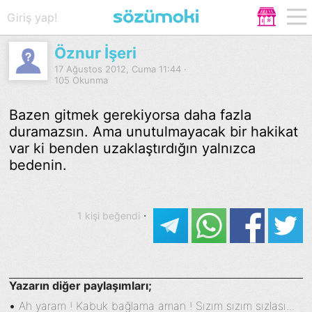
Giriş yap!
Öznur İşeri
17 Ağustos 2012, Cuma 11:44 ·
105 Okunma
Bazen gitmek gerekiyorsa daha fazla
duramazsın. Ama unutulmayacak bir hakikat
var ki benden uzaklaştırdığın yalnızca
bedenin.
·
1 kişi beğendi
Yazarın diğer paylaşımları;
•
Ah yaram ! Kabuk bağlama aman ! Sızım sızım sızlası...