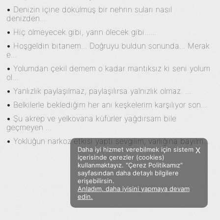
•
Denizin içine dökülmüş bir nehrin suları nasıl
denizden...
•
Hiç ölmeyecek gibi, yarın ölecek gibi......
•
Hoşgeldin bitanem... Doğruyu buldun sonunda... Merak
e...
•
Yolumdan çekil demem o kadar mantıksız ki seni yolum
ol...
•
Yanlızlık paylaşılmaz, paylaşılırsa yalnızlık olmaz. ...
•
Belkilerle beklediğim her anı keşkelerim karşılıyor son...
•
Şu akrep ve yelkovana küfürler yağdırsam bile
geçmeyen ...
•
Yokluğun narkoz etkisi yaptı sevgilim, varlığına bayılm...
Daha iyi hizmet verebilmek için sistem
X
içerisinde çerezler (cookies)
kullanmaktayız. "Çerez Politikamız"
sayfasından daha detaylı bilgilere
erişebilirsin.
Anladım, daha iyisini yapmaya devam
Facebook
Twitter
Instagram
edin.
Sözümoki © 2020 - V.8