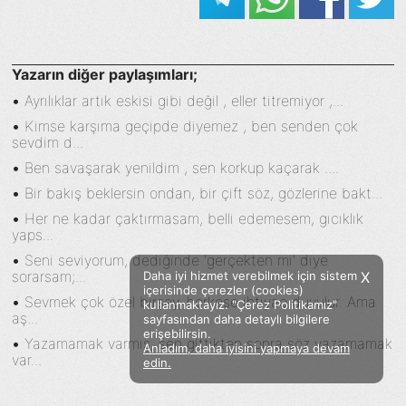
Yazarın diğer paylaşımları;
•
Ayrılıklar artık eskisi gibi değil , eller titremiyor ,...
•
Kimse karşıma geçipde diyemez , ben senden çok
sevdim d...
•
Ben savaşarak yenildim , sen korkup kaçarak ....
•
Bir bakış beklersin ondan, bir çift söz, gözlerine bakt...
•
Her ne kadar çaktırmasam, belli edemesem, gıcıklık
yaps...
•
Seni seviyorum, dediğinde 'gerçekten mi' diye
sorarsam;...
Daha iyi hizmet verebilmek için sistem
X
içerisinde çerezler (cookies)
•
Sevmek çok özel birşey, herkese ihtiyaç duyulur. Ama
kullanmaktayız. "Çerez Politikamız"
aş...
sayfasından daha detaylı bilgilere
erişebilirsin.
•
Yazamamak varmış, sen gittikten sonra söz yazamamak
Anladım, daha iyisini yapmaya devam
Facebook
Twitter
Instagram
var...
edin.
Sözümoki © 2020 - V.8