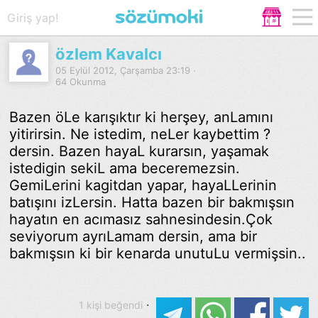
Giriş yap!
özlem Kavalcı
05 Eylül 2012, Çarşamba 23:19 ·
64 Okunma
Bazen öLe karışıktır ki herşey, anLamını
yitirirsin. Ne istedim, neLer kaybettim ?
dersin. Bazen hayaL kurarsın, yaşamak
istedigin sekiL ama beceremezsin.
GemiLerini kagitdan yapar, hayaLLerinin
batışını izLersin. Hatta bazen bir bakmışsın
hayatın en acımasız sahnesindesin.Çok
seviyorum ayrıLamam dersin, ama bir
bakmışsın ki bir kenarda unutuLu vermişsin..
·
1 kişi beğendi