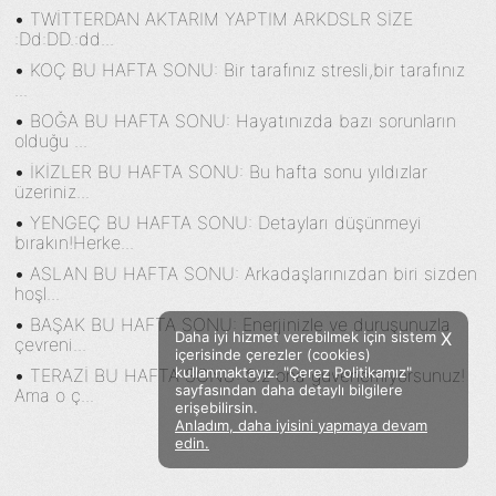
•
TWİTTERDAN AKTARIM YAPTIM ARKDSLR SİZE
:Dd:DD.:dd...
•
KOÇ BU HAFTA SONU: Bir tarafınız stresli,bir tarafınız
...
•
BOĞA BU HAFTA SONU: Hayatınızda bazı sorunların
olduğu ...
•
İKİZLER BU HAFTA SONU: Bu hafta sonu yıldızlar
üzeriniz...
•
YENGEÇ BU HAFTA SONU: Detayları düşünmeyi
bırakın!Herke...
•
ASLAN BU HAFTA SONU: Arkadaşlarınızdan biri sizden
hoşl...
•
BAŞAK BU HAFTA SONU: Enerjinizle ve duruşunuzla
Daha iyi hizmet verebilmek için sistem
X
çevreni...
içerisinde çerezler (cookies)
kullanmaktayız. "Çerez Politikamız"
•
TERAZİ BU HAFTA SONU: Siz ona güvenemiyorsunuz!
sayfasından daha detaylı bilgilere
Ama o ç...
erişebilirsin.
Anladım, daha iyisini yapmaya devam
Facebook
Twitter
Instagram
edin.
Sözümoki © 2020 - V.8