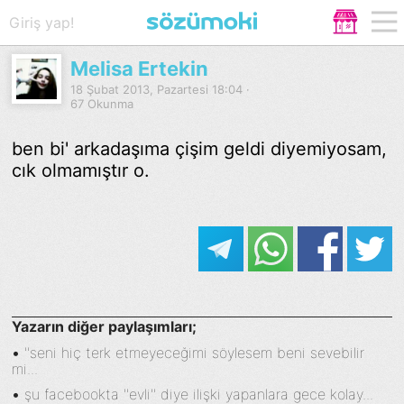
Giriş yap!
Melisa Ertekin
18 Şubat 2013, Pazartesi 18:04 ·
67 Okunma
ben bi' arkadaşıma çişim geldi diyemiyosam,
cık olmamıştır o.
Yazarın diğer paylaşımları;
•
''seni hiç terk etmeyeceğimi söylesem beni sevebilir
mi...
•
şu facebookta ''evli'' diye ilişki yapanlara gece kolay...