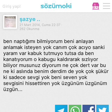
Giriş yap!
şazye ..
21 Mart 2014, Cuma 22:37 ·
262 Okunma
ben naptığımı bilmiyorum beni anlayan
anlamak isteyen yok canım çok acıyo sanki
yaram var kabuk tutmuyo tutsa da ben
kanatıyorum o kabugu kaldırarak sızlıyor
biliyor musunuz diyorum ne çok dert var bu
ne ki aslında benim derdim de yok çok şükür
ki sadece sevgi yok beni seven yok
sevgisini hissettiren yok üzgünüm üzgünüm
üzgün...