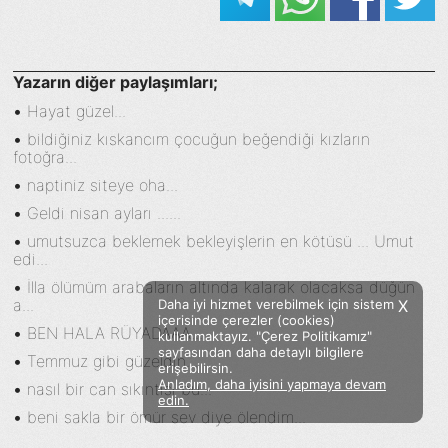
Yazarın diğer paylaşımları;
•
Hayat güzel...
•
bildiğiniz kıskancım çocuğun beğendiği kızların
fotoğra...
•
naptiniz siteye oha...
•
Geldi nisan ayları ......
•
umutsuzca beklemek bekleyişlerin en kötüsü ... Umut
edi...
•
İlla ölümüm arabaların altında kalarak olacaksa düğün
a...
Daha iyi hizmet verebilmek için sistem
X
içerisinde çerezler (cookies)
•
BEN HALA RÜYADAAA...
kullanmaktayız. "Çerez Politikamız"
sayfasından daha detaylı bilgilere
•
Temmuz gibi güzeldin...
erişebilirsin.
Anladım, daha iyisini yapmaya devam
•
nasıl bir can sıkıntısı bu...
Facebook
Twitter
Instagram
edin.
•
beni sakla bir ömür sev diye ölendim...
Sözümoki © 2020 - V.8