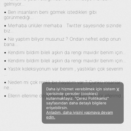
gelmiyor...
•
Ben insanların beni görmek istedikleri gibi
görünmediği...
•
Merhaba ünlüler merhaba . Twitter sayesinde sizinde
biz...
•
Ne yaptım biliyor musunuz ? Ondan nefret edip onun
bana...
•
Kendimi bildim bileli aşkın da rengi mavidir benim için...
•
Kendimi bildim bileli aşkın da rengi mavidir benim için...
•
Yastık koleksiyonum var benim , yastıkları çok severim
...
•
Neden mi çok renkli bir hayatım var ? Çünkü insanlar
ne...
Daha iyi hizmet verebilmek için sistem
X
içerisinde çerezler (cookies)
•
Ellerin ellerime değmediği halde kayıp gidiyor ellerimd...
kullanmaktayız. "Çerez Politikamız"
sayfasından daha detaylı bilgilere
erişebilirsin.
Anladım, daha iyisini yapmaya devam
Facebook
Twitter
Instagram
edin.
Sözümoki © 2020 - V.8