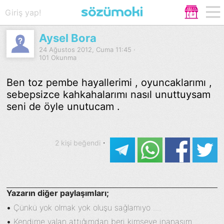
Giriş yap!
Aysel Bora
24 Ağustos 2012, Cuma 11:45 ·
101 Okunma
Ben toz pembe hayallerimi , oyuncaklarımı ,
sebepsizce kahkahalarımı nasıl unuttuysam
seni de öyle unutucam .
·
2 kişi beğendi
Yazarın diğer paylaşımları;
•
Çünkü yok olmak yok oluşu sağlamıyo ....
•
Kendime yalan attığımdan beri kimseye inanasım