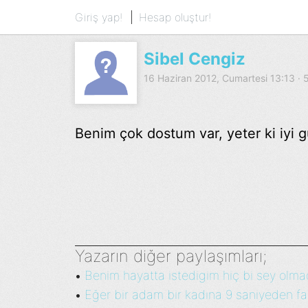
Giriş yap!
Hesap oluştur!
Sibel Cengiz
16 Haziran 2012, Cumartesi 13:13 ·
Benim çok dostum var, yeter ki iyi 
Yazarın diğer paylaşımları;
Benim hayatta istedigim hiç bi sey olmadi
•
Eğer bir adam bir kadına 9 saniyeden faz
•