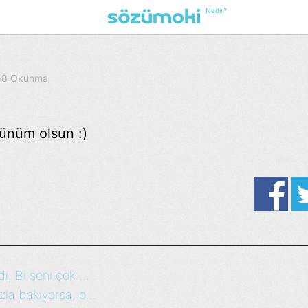
Nedir?
 58 Okunma
günüm olsun :)
; Bi seni çok ...
la bakıyorsa, o...