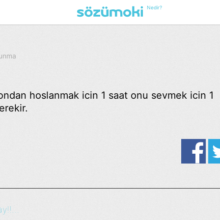
Nedir?
kunma
n ondan hoslanmak icin 1 saat onu sevmek icin 1
rekir.
y!!...