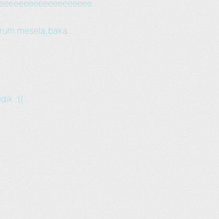
eeeeeeeeeeeeeeeeeeee...
orum mesela,baka...
ik :((...