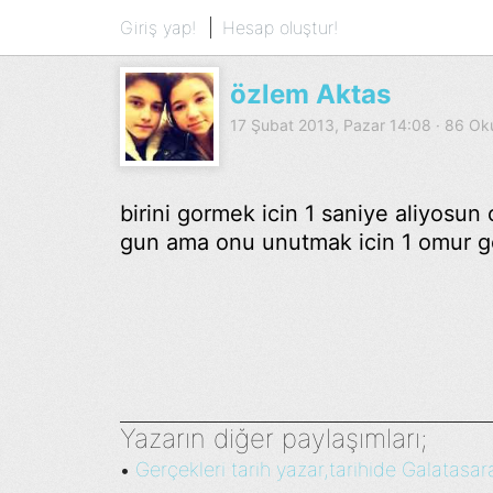
Giriş yap!
Hesap oluştur!
özlem Aktas
17 Şubat 2013, Pazar 14:08 · 86 O
birini gormek icin 1 saniye aliyosu
gun ama onu unutmak icin 1 omur ge
Yazarın diğer paylaşımları;
Gerçekleri tarih yazar,tarihide Galatasara
•