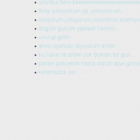
istanbul beni bekleeeeeeeeeeeeeeeee
•
Ama iyilesiyorum ya ,iyilesiyorum.....
•
sizliyorum,ozluyorum,resimlerini atamiy
•
dogum gunum yaklasti hanniiii...
•
unutup gittin.....
•
anne uyansan diyiyorum artikk...
•
bu hava ne amkk cok boktan bir gun...
•
parise gidicektik hasta oldum diye gitmed
•
keremsizlik zor...
•