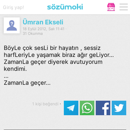
Giriş yap!
Ümran Ekseli
18 Eylül 2012, Salı 11:41 ·
31 Okunma
BöyLe çok sesLi bir hayatın , sessiz
harfLeriyLe yaşamak biraz ağır geLiyor…
ZamanLa geçer diyerek avutuyorum
kendimi.
…
ZamanLa geçer…
·
1 kişi beğendi