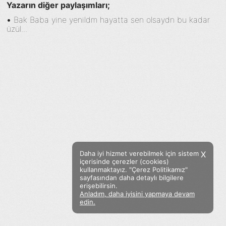
Yazarın diğer paylaşımları;
•
Bak Baba yine yenildm hayatta sen olsaydn bu kadar
üzül...
Daha iyi hizmet verebilmek için sistem
X
içerisinde çerezler (cookies)
kullanmaktayız. "Çerez Politikamız"
sayfasından daha detaylı bilgilere
erişebilirsin.
Anladım, daha iyisini yapmaya devam
Facebook
Twitter
Instagram
edin.
Sözümoki © 2020 - V.8