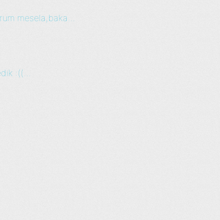
orum mesela,baka...
ik :((...