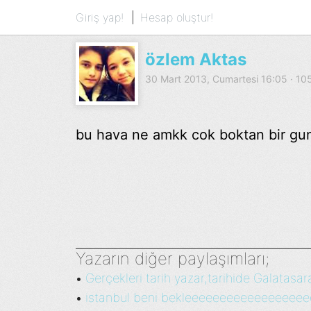
Giriş yap!
Hesap oluştur!
özlem Aktas
30 Mart 2013, Cumartesi 16:05 · 1
bu hava ne amkk cok boktan bir gu
Yazarın diğer paylaşımları;
Gerçekleri tarih yazar,tarihide Galatasara
•
istanbul beni bekleeeeeeeeeeeeeeeee
•