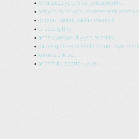
Ama iyilesiyorum ya ,iyilesiyorum.....
•
sizliyorum,ozluyorum,resimlerini atamiy
•
dogum gunum yaklasti hanniiii...
•
unutup gittin.....
•
anne uyansan diyiyorum artikk...
•
parise gidicektik hasta oldum diye gitmed
•
keremsizlik zor...
•
annem bu saatte uyuyo .....................
•