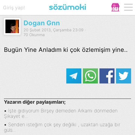
Giriş yap!
Dogan Gnn
20 Şubat 2013, Çarşamba 23:09 ·
70 Okunma
Bugün Yine Anladım ki çok özlemişim yine..
Yazarın diğer paylaşımları;
•
İşte gidiyorum Birşey demeden Arkamı dönmeden
Şikayet e...
•
Senden isteğim çok şey değilki , uzaktan uzağa bir
güls...