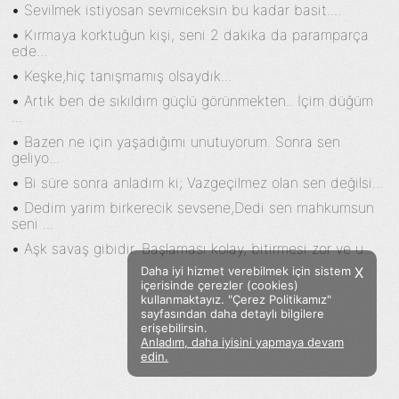
•
Sevilmek istiyosan sevmiceksin bu kadar basit....
•
Kırmaya korktuğun kişi, seni 2 dakika da paramparça
ede...
•
Keşke,hiç tanışmamış olsaydık...
•
Artık ben de sıkıldım güçlü görünmekten.. İçim düğüm
...
•
Bazen ne için yaşadığımı unutuyorum. Sonra sen
geliyo...
•
Bi süre sonra anladım ki; Vazgeçilmez olan sen değilsi...
•
Dedim yarim birkerecik sevsene,Dedi sen mahkumsun
seni ...
•
Aşk savaş gibidir. Başlaması kolay, bitirmesi zor ve u...
Daha iyi hizmet verebilmek için sistem
X
içerisinde çerezler (cookies)
kullanmaktayız. "Çerez Politikamız"
sayfasından daha detaylı bilgilere
erişebilirsin.
Anladım, daha iyisini yapmaya devam
Facebook
Twitter
Instagram
edin.
Sözümoki © 2020 - V.8