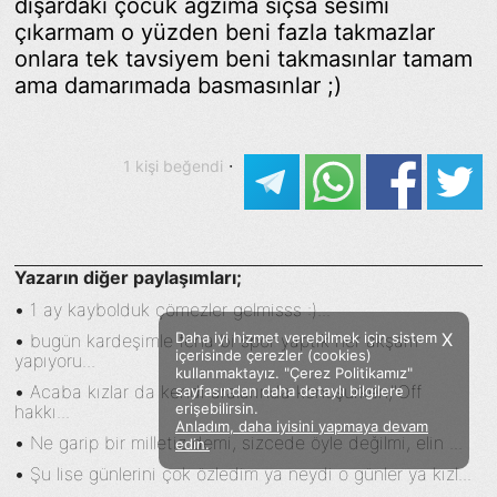
dışardaki çocuk ağzıma sıçsa sesimi
çıkarmam o yüzden beni fazla takmazlar
onlara tek tavsiyem beni takmasınlar tamam
ama damarımada basmasınlar ;)
·
1 kişi beğendi
Yazarın diğer paylaşımları;
•
1 ay kaybolduk çömezler gelmisss :)...
Daha iyi hizmet verebilmek için sistem
X
•
bugün kardeşimle fena bi spor yaptık her akşam
içerisinde çerezler (cookies)
yapıyoru...
kullanmaktayız. "Çerez Politikamız"
•
Acaba kızlar da kendi aralarında konuşurken,''Off
sayfasından daha detaylı bilgilere
erişebilirsin.
hakkı...
Anladım, daha iyisini yapmaya devam
Facebook
Twitter
Instagram
•
Ne garip bir milletiz demi, sizcede öyle değilmi, elin ...
edin.
•
Şu lise günlerini çok özledim ya neydi o günler ya kızl...
Sözümoki © 2020 - V.8