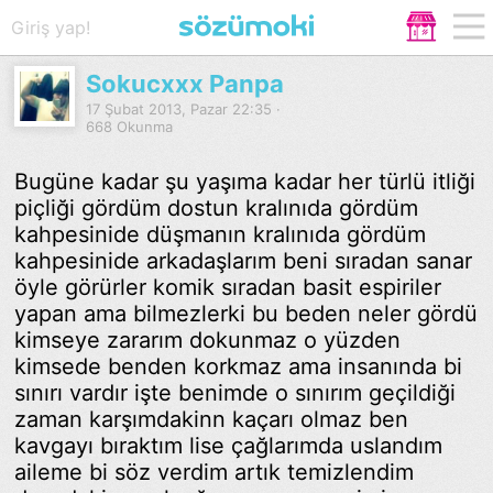
Giriş yap!
Sokucxxx Panpa
17 Şubat 2013, Pazar 22:35 ·
668 Okunma
Bugüne kadar şu yaşıma kadar her türlü itliği
piçliği gördüm dostun kralınıda gördüm
kahpesinide düşmanın kralınıda gördüm
kahpesinide arkadaşlarım beni sıradan sanar
öyle görürler komik sıradan basit espiriler
yapan ama bilmezlerki bu beden neler gördü
kimseye zararım dokunmaz o yüzden
kimsede benden korkmaz ama insanında bi
sınırı vardır işte benimde o sınırım geçildiği
zaman karşımdakinn kaçarı olmaz ben
kavgayı bıraktım lise çağlarımda uslandım
aileme bi söz verdim artık temizlendim