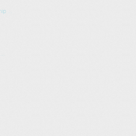
ip ...
...