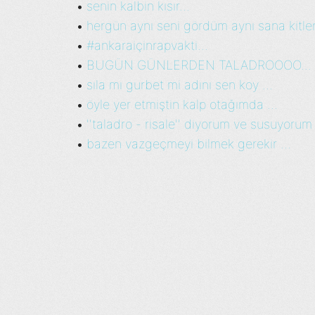
senin kalbin kısır...
•
hergün aynı seni gördüm aynı sana kitlen
•
#ankaraiçinrapvakti...
•
BUGÜN GÜNLERDEN TALADROOOO...
•
sıla mı gurbet mi adını sen koy ...
•
öyle yer etmiştin kalp otağımda ...
•
''taladro - risale'' diyorum ve susuyorum 
•
bazen vazgeçmeyi bilmek gerekir ...
•