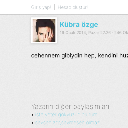
Giriş yap!
Hesap oluştur!
Kübra özge
19 Ocak 2014, Pazar 22:26 · 246 
cehennem gibiydin hep, kendini hu
Yazarın diğer paylaşımları;
iste yeter gökyüzün olurum ...
•
sevsen zor,sevmesen olmaz...
•