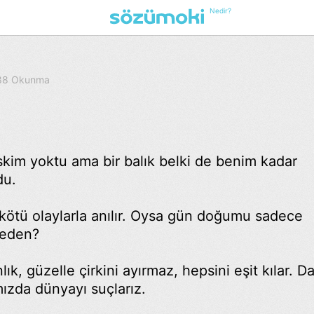
Nedir?
688 Okunma
iskim yoktu ama bir balık belki de benim kadar
du.
 kötü olaylarla anılır. Oysa gün doğumu sadece
neden?
k, güzelle çirkini ayırmaz, hepsini eşit kılar. D
mızda dünyayı suçlarız.