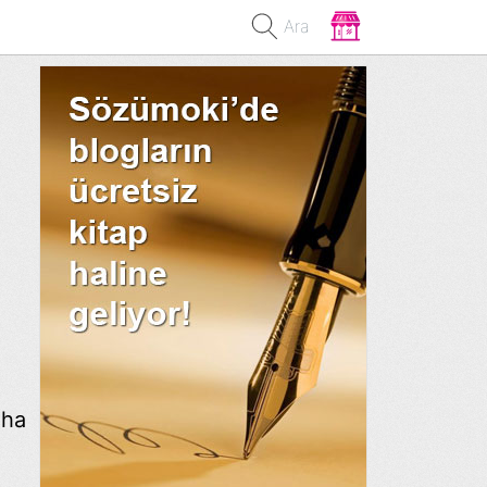
Ara
aha