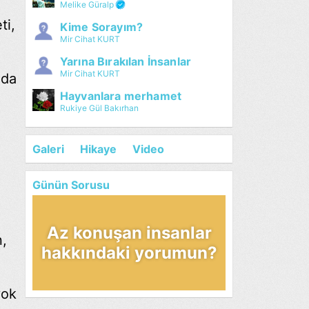
Melike Güralp
ti,
Kime Sorayım?
Mir Cihat KURT
Yarına Bırakılan İnsanlar
Mir Cihat KURT
 da
Hayvanlara merhamet
Rukiye Gül Bakırhan
Galeri
Hikaye
Video
Günün Sorusu
Az konuşan insanlar
n,
hakkındaki yorumun?
yok