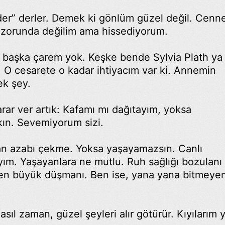
der” derler. Demek ki gönlüm güzel değil. Cenne
 zorunda değilim ama hissediyorum.
 başka çarem yok. Keşke bende Sylvia Plath ya
. O cesarete o kadar ihtiyacım var ki. Annemin
ek şey.
rar ver artık: Kafamı mı dağıtayım, yoksa
kın. Sevemiyorum sizi.
an azabı çekme. Yoksa yaşayamazsın. Canlı
yım. Yaşayanlara ne mutlu. Ruh sağlığı bozulanı
 en büyük düşmanı. Ben ise, yana yana bitmeye
sıl zaman, güzel şeyleri alır götürür. Kıyılarım 