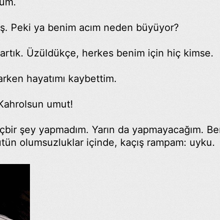
dum.
rmış. Peki ya benim acım neden büyüyor?
rtık. Üzüldükçe, herkes benim için hiç kimse.
arken hayatımı kaybettim.
Kahrolsun umut!
hiçbir şey yapmadım. Yarın da yapmayacağım. Be
Bütün olumsuzluklar içinde, kaçış rampam: uyku.