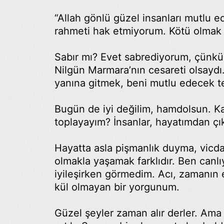
“Allah gönlü güzel insanları mutlu e
rahmeti hak etmiyorum. Kötü olmak
Sabır mı? Evet sabrediyorum, çünkü
Nilgün Marmara’nın cesareti olsaydı
yanına gitmek, beni mutlu edecek t
Bugün de iyi değilim, hamdolsun. Ka
toplayayım? İnsanlar, hayatımdan çı
Hayatta asla pişmanlık duyma, vicd
olmakla yaşamak farklıdır. Ben canlı
iyileşirken görmedim. Acı, zamanın
kül olmayan bir yorgunum.
Güzel şeyler zaman alır derler. Ama a