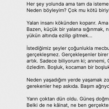
Her şey yolunda ama tam da isteme
Neden böyleyim? Çok mu kötü biriyi
Yalan insanı kökünden koparır. Ama
Bazen, küçük bir yalana sığınmak, n
yükün altında ezilip gitmek...
İstediğimiz şeyler çoğunlukla mecbu
gerçekleşmez. Gerçekleşenler birer 
artık. Sadece biliyorum ki; annemi
özledim. Boşluk, kocaman bir boşlu
Neden yaşadığım yerde yaşamak z
gerekenler hep askıda. Başım ağrıyo
Yarın çoktan dün oldu. Güneş doğmad
Belki de ne kâinat, ne ben gerçekten