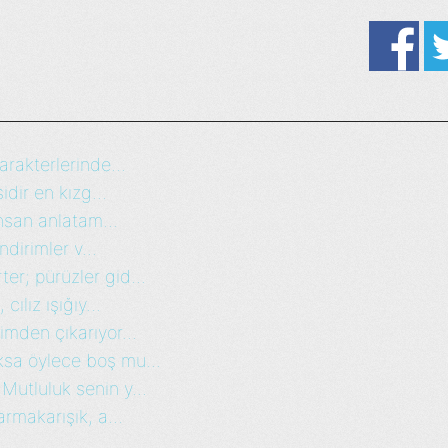
rakterlerinde...
dir en kızg...
nsan anlatam...
dirimler v...
r; pürüzler gid...
ılız ışığıy...
mden çıkarıyor...
ksa öylece boş mu...
Mutluluk senin y...
rmakarışık, a...