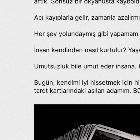
artık. Sonsuz bir okyanusta kaybol
Acı kayıplarla gelir, zamanla azalı
Her şey yolundaymış gibi yapamam a
İnsan kendinden nasıl kurtulur? Yaş
Umutsuzluk bile umut eder insana. 
Bugün, kendimi iyi hissetmek için 
tarot kartlarındaki asılan adamım. 