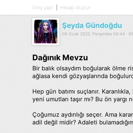
Giriş yap!
Hesap oluştur!
Şeyda Gündoğdu
06 Ocak 2022, Perşembe 04:44 · 
Dağınık Mevzu
Bir balık olsaydım boğularak ölme r
ağlasa kendi gözyaşlarında boğulur
Hep gün batımı suçlanır. Karanlıkla,
yeni umutları taşır mı? Bu ön yargı 
Çoğumuz aydınlığı seçer. Ama karanlı
adil değil midir? Adaleti bulamadığı