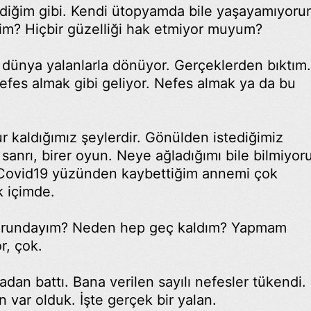
diğim gibi. Kendi ütopyamda bile yaşayamıyoru
m? Hiçbir güzelliği hak etmiyor muyum?
 dünya yalanlarla dönüyor. Gerçeklerden bıktım.
efes almak gibi geliyor. Nefes almak ya da bu
r kaldığımız şeylerdir. Gönülden istediğimiz
sanrı, birer oyun. Neye ağladığımı bile bilmiyo
, Covid19 yüzünden kaybettiğim annemi çok
k içimde.
orundayım? Neden hep geç kaldım? Yapmam
r, çok.
an battı. Bana verilen sayılı nefesler tükendi.
 var olduk. İşte gerçek bir yalan.