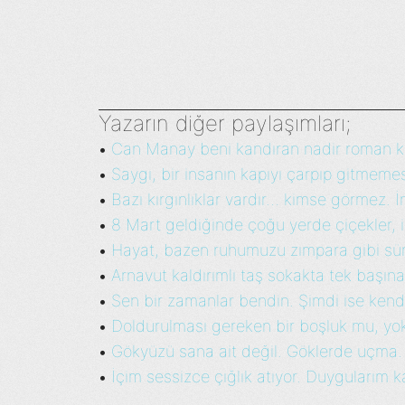
Yazarın diğer paylaşımları;
Can Manay beni kandıran nadir roman ka
•
Saygı, bir insanın kapıyı çarpıp gitmemesi
•
Bazı kırgınlıklar vardır… kimse görmez. İ
•
8 Mart geldiğinde çoğu yerde çiçekler, in
•
Hayat, bazen ruhumuzu zımpara gibi sürte
•
Arnavut kaldırımlı taş sokakta tek başına, c
•
Sen bir zamanlar bendin. Şimdi ise kendi
•
Doldurulması gereken bir boşluk mu, yo
•
Gökyüzü sana ait değil. Göklerde uçma. 
•
İçim sessizce çığlık atıyor. Duygularım ka
•