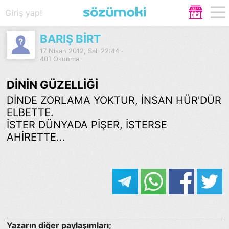
Giriş yap!
BARIŞ BİRT
17 Nisan 2012, Salı 22:44 ·
401 Okunma
DİNİN GÜZELLİĞİ
DİNDE ZORLAMA YOKTUR, İNSAN HÜR'DÜR
ELBETTE.
İSTER DÜNYADA PİŞER, İSTERSE
AHİRETTE...
Yazarın diğer paylaşımları;