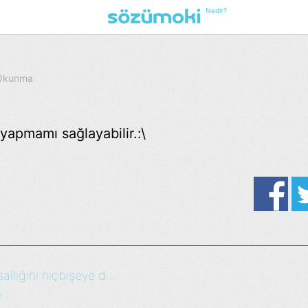
Nedir?
5 Okunma
yapmamı sağlayabilir.:\
ığını hiçbişeye d...
...