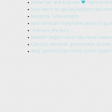
yellow hair and blue eye ♥ ingilizce etü
•
Niye kasım ile ilgili paylaştığınız durumla
•
Mezarına Türküreceğim....
•
yarın sanırsam matematik yazılısı bi güzel 
•
Yine kurs yine kurs ....
•
Belieber değilim never say neveri sadece
•
Çokuzun zamandır girmiyordum ve yine b
•
AKIŞ SAYFASINDA YAYINLASINI İŞARET
•