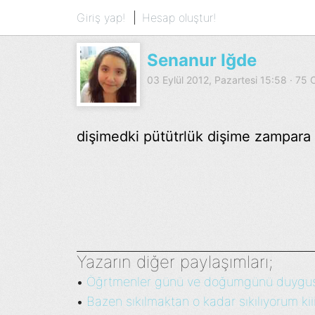
Giriş yap!
Hesap oluştur!
Senanur Iğde
03 Eylül 2012, Pazartesi 15:58 · 7
dişimedki pütütrlük dişime zampara 
Yazarın diğer paylaşımları;
Öğrtmenler günü ve doğumgünü duygusall
•
Bazen sıkılmaktan o kadar sıkılıyorum kiii 
•