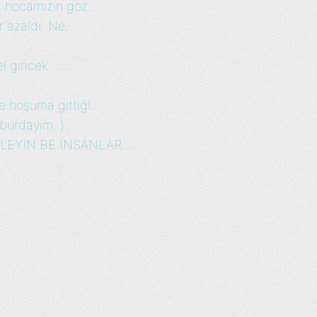
t hocamızın göz...
r azaldı. Ne...
giricek......
 hoşuma gittiği...
urdayım :)...
LEYİN BE İNSANLAR....