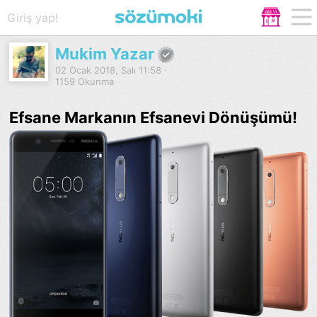
Giriş yap!
Mukim Yazar
02 Ocak 2018, Salı 11:58 ·
1159 Okunma
Efsane Markanın Efsanevi Dönüşümü!