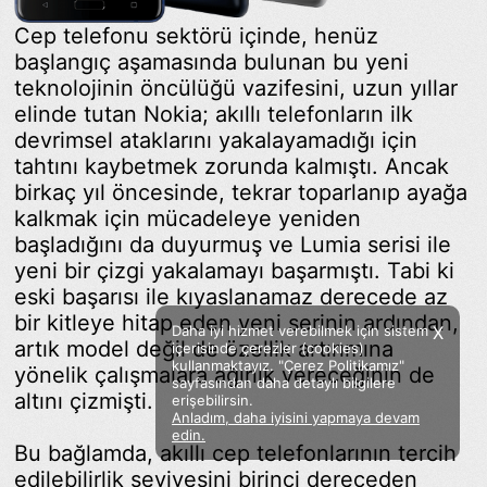
Cep telefonu sektörü içinde, henüz
başlangıç aşamasında bulunan bu yeni
teknolojinin öncülüğü vazifesini, uzun yıllar
elinde tutan Nokia; akıllı telefonların ilk
devrimsel ataklarını yakalayamadığı için
tahtını kaybetmek zorunda kalmıştı. Ancak
birkaç yıl öncesinde, tekrar toparlanıp ayağa
kalkmak için mücadeleye yeniden
başladığını da duyurmuş ve Lumia serisi ile
yeni bir çizgi yakalamayı başarmıştı. Tabi ki
eski başarısı ile kıyaslanamaz derecede az
bir kitleye hitap eden yeni serinin ardından,
Daha iyi hizmet verebilmek için sistem
X
artık model değil de özellik artırımına
içerisinde çerezler (cookies)
kullanmaktayız. "Çerez Politikamız"
yönelik çalışmalara ağırlık vereceğinin de
sayfasından daha detaylı bilgilere
altını çizmişti.
erişebilirsin.
Anladım, daha iyisini yapmaya devam
Facebook
Twitter
Instagram
edin.
Bu bağlamda, akıllı cep telefonlarının tercih
Sözümoki © 2020 - V.8
edilebilirlik seviyesini birinci dereceden