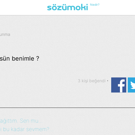
Nedir?
kunma
müsün benimle ?
·
3 kişi beğendi
ağıttım. Sen mu...
i bu kadar sevmem?...