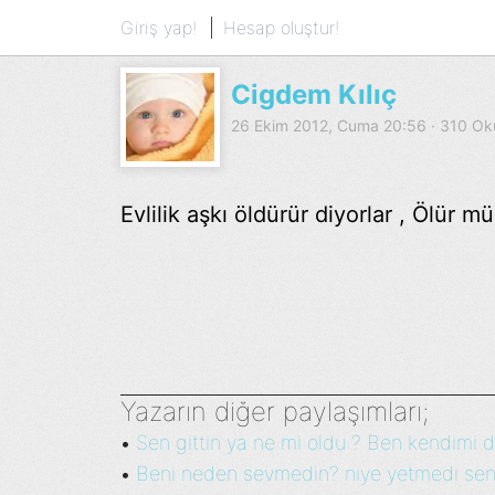
Giriş yap!
Hesap oluştur!
Cigdem Kılıç
26 Ekim 2012, Cuma 20:56 · 310 O
Evlilik aşkı öldürür diyorlar , Ölür 
Yazarın diğer paylaşımları;
Sen gittin ya ne mi oldu ? Ben kendimi d
•
Beni neden sevmedin? niye yetmedi sen
•