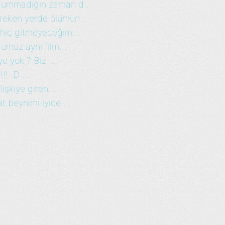
 ummadığın zaman d...
reken yerde ölümün...
 hiç gitmeyeceğim...
umuz aynı film...
e yok ? Biz ...
! :D ...
işkiye giren...
 beynimi iyice ...