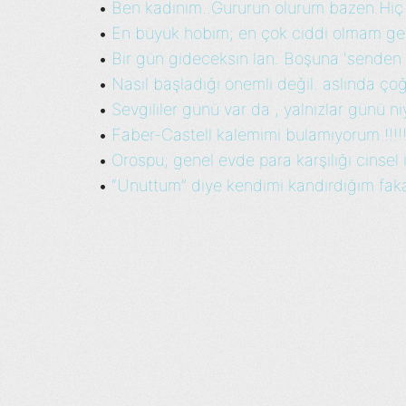
Ben kadınım..Gururun olurum bazen.Hiç
•
En büyük hobim; en çok ciddi olmam ge
•
Bir gün gideceksin lan. Boşuna 'senden
•
Nasıl başladığı önemli değil. aslında çoğ
•
Sevgililer günü var da , yalnızlar günü niy
•
Faber-Castell kalemimi bulamıyorum !!!!!!!
•
Orospu; genel evde para karşılığı cinsel il
•
“Unuttum” diye kendimi kandırdığım fakat
•