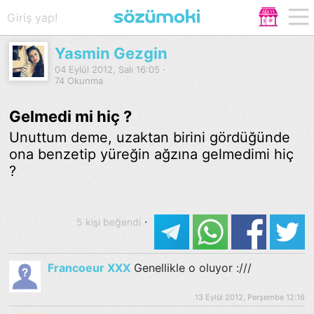
Giriş yap!
Yasmin Gezgin
04 Eylül 2012, Salı 16:05 ·
74 Okunma
Gelmedi mi hiç ?
Unuttum deme, uzaktan birini gördüğünde
ona benzetip yüreğin ağzına gelmedimi hiç
?
·
5 kişi beğendi
Francoeur XXX
Genellikle o oluyor :///
13 Eylül 2012, Perşembe 12:16