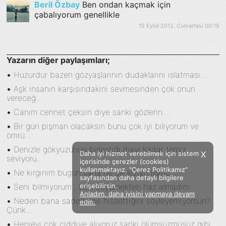
Beril Özbay
Ben ondan kaçmak için
çabalıyorum genellikle
15 Eylül 2012, Cumartesi 00:15
Yazarın diğer paylaşımları;
•
Huzurdur bazen gözyaşlarının dudaklarını ıslatması....
•
Aşk insanın karşısındakini sevmesinden çok onun
vereceğ...
•
Canım cennet çeksin diye sanki gözlerin....
•
Bir gün pişman olacaksın bunu çok iyi biliyorum ve
ömrü...
•
Denizle gökyüzünün birleştiği mavi kadar temiz
Daha iyi hizmet verebilmek için sistem
X
seviyoru...
içerisinde çerezler (cookies)
kullanmaktayız. "Çerez Politikamız"
•
Ne kırgınım bugün sana ne de kızgın ilginç. ...
sayfasından daha detaylı bilgilere
•
Seni bilmiyorum , ben büyümekten haz almadım. ...
erişebilirsin.
Anladım, daha iyisini yapmaya devam
Facebook
Twitter
Instagram
•
Neden bana sadece ne hissettiğini söyleyemiyorsun?
edin.
Çünk...
Sözümoki © 2020 - V.8
•
Herşeyi çok ciddiye alıyoruz sanki ölümsüzmüşüz gibi...