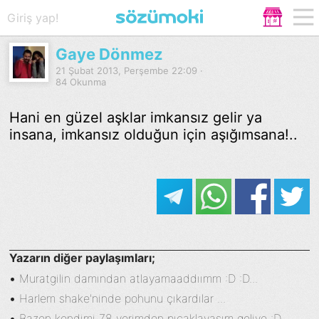
Giriş yap!
Gaye Dönmez
21 Şubat 2013, Perşembe 22:09 ·
84 Okunma
Hani en güzel aşklar imkansız gelir ya
insana, imkansız olduğun için aşığımsana!..
Yazarın diğer paylaşımları;
•
Muratgilin damından atlayamaaddıımm :D :D...
•
Harlem shake'ninde pohunu çıkardılar ...
•
Bazen kendimi 78 yerimden pıçaklayasım geliyo :D...