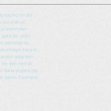
 kaçıncı on dör...
 yüzünde yıl...
t ellerimden -...
şaka lan usanı...
m eskilerde ke...
dokunmayın bana b...
kandım aldandım ...
Yer den Yere Bı...
 daha düşlere dal...
ar danım Tükenene...