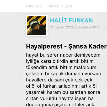
Giriş yap!
Hesap oluştur!
HALİT FURKAN
22 Kasım 2023, Çarşamba 08:43 · 
Hayalperest - Şansa Kader
hayat bu sefer naber demiyecem
iyiliğe karsı bitirdin artık bittim
tükendim artık bittim mafoldum
çeksem bi kapak dumana vursam
hayallere dalsam çek çek çek
öl öl öl furkan anladınmı artık öl
yaşamak haram bu saatten sonra
sırtan vuruldu hayata isyan ha
dogduguma pişman ettiler anla