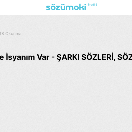
Nedir?
318 Okunma
e İsyanım Var - ŞARKI SÖZLERİ, SÖ