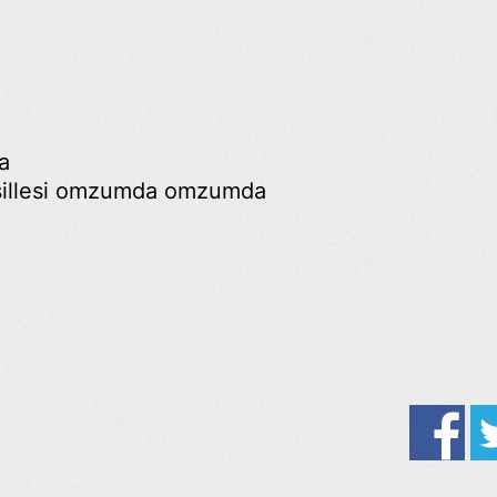
a
n sillesi omzumda omzumda