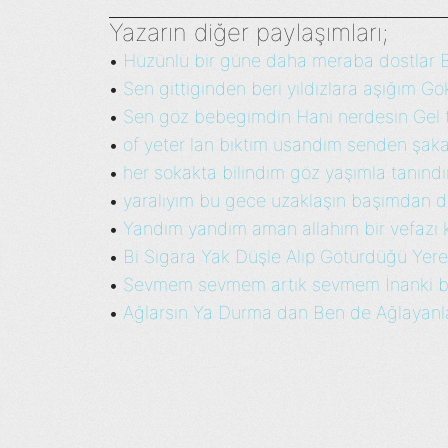
Yazarın diğer paylaşımları;
Hüzünlü bir güne daha meraba dostlar Bu
•
Sen gittiginden beri yıldızlara aşığım Gök
•
Sen göz bebegimdin Hani nerdesin Gel tu
•
of yeter lan bıktım usandım senden şaka 
•
her sokakta bilindim göz yaşımla tanındı
•
yaralıyım bu gece uzaklaşın başımdan 
•
Yandım yandım aman allahım bir vefazı 
•
Bi Sigara Yak Düşle Alıp Götürdüğü Yere 
•
Sevmem sevmem artık sevmem İnanki bir
•
Ağlarsın Ya Durma dan Ben de Ağlayanl
•