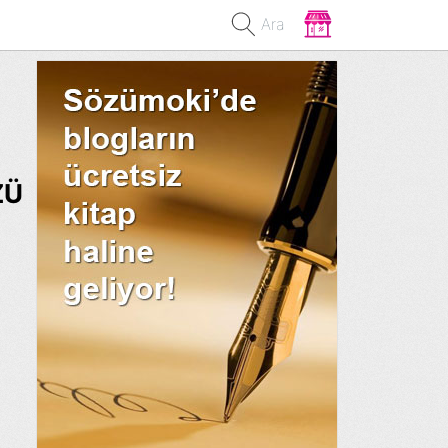
Ara
ZÜ