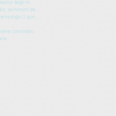
asınız değil m...
, tarihimizin de...
amsızlığın 2 gün...
esene.com/video...
nki...