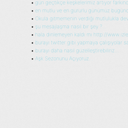
gün geçtikçe keşkelerimiz artıyor farkınd
•
en mutlu ve en gururlu günümüz bugündür
•
Okula gitmemenin verdiği mutlulukla dev
•
şu mesajlaşma nasıl bir şey ?...
•
hala dinlemeyen kaldı mı http://www.izl
•
burayı twitter gibi yapmaya çalışıyolar sa
•
burayı daha nasıl güzelleştirebiliriz...
•
Aşk Sezonunu Açıyoruz...
•