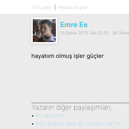
Giriş yap!
Hesap oluştur!
Emre Ee
19 Şubat 2013, Salı 22:35 · 26 Oku
hayatıım olmuş işler güçler
Yazarın diğer paylaşımları;
Bu vaziyetler ...
•
Beni anlatan şarkı Bir cevabın var mı...
•