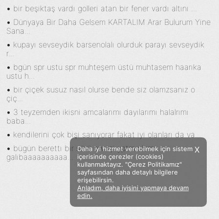
•
bir beşiktaş vardı golleri atan bir fener vardı altını ...
•
Dünyaya Bir Daha Gelsem KARTALIM Arar Bulurum Yine
Sana...
•
kupayı sevseydik barsenolalı olurduk parayı sevseydik
r...
•
bgün spr ustu spr muhteşem üstü muhtasem haarıka
ustu h...
•
bir çiçek susuz nasıl olurse bende siz olamzsanız o
çiç...
•
3 teyzemden ikisni amcalarımı dayılarımı halalrımı
baba...
•
kendilerini çok bişi sanıyorar fakat iyi olanları da va...
•
bügün berettı bir sürü ew işi yptm olcm
Daha iyi hizmet verebilmek için sistem
X
galıbaaaaaaaaaa...
içerisinde çerezler (cookies)
kullanmaktayız. "Çerez Politikamız"
sayfasından daha detaylı bilgilere
erişebilirsin.
Anladım, daha iyisini yapmaya devam
Facebook
Twitter
Instagram
edin.
Sözümoki © 2020 - V.8