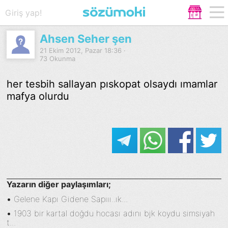
Giriş yap!
Ahsen Seher şen
21 Ekim 2012, Pazar 18:36 ·
73 Okunma
her tesbih sallayan pıskopat olsaydı ımamlar
mafya olurdu
Yazarın diğer paylaşımları;
•
Gelene Kapı Gidene Sapııı..ık...
•
1903 bir kartal doğdu hocası adını bjk koydu simsiyah
t...