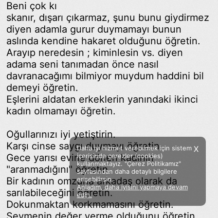
Beni çok kı
skanır, dışarı çıkarmaz, şunu bunu giydirmez
diyen adamla gurur duymamayı bunun
aslında kendine hakaret olduğunu öğretin.
Arayıp neredesin ; kiminlesin vs. diyen
adama seni tanımadan önce nasıl
davranacağımı bilmiyor muydum haddini bil
demeyi öğretin.
Eşlerini aldatan erkeklerin yanındaki ikinci
kadın olmamayı öğretin.
Oğullarınızı iyi yetiştirin.
Karşı cinse saygı duymayı öğretin.
Daha iyi hizmet verebilmek için sistem
X
Gece yarısı evine dönen kadının
içerisinde çerezler (cookies)
kullanmaktayız. "Çerez Politikamız"
"aranmadığını" öğretin.
sayfasından daha detaylı bilgilere
Bir kadının omzuna arkadaş olarak da
erişebilirsin.
Anladım, daha iyisini yapmaya devam
sarılabileceğini öğretin.
Facebook
Twitter
Instagram
edin.
Dokunmaktan korkmamasını öğretin.
Sözümoki © 2020 - V.8
Sevmenin değer verme olduğunu öğretin.