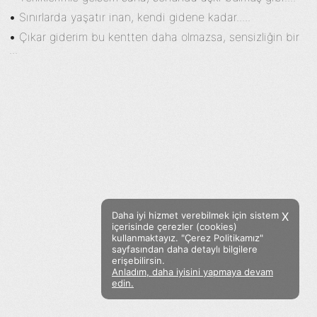
•
Sınırlarda yaşatır inan, kendi gidene kadar.....
•
Çıkar giderim bu kentten daha olmazsa, sensizliğin bir
...
Daha iyi hizmet verebilmek için sistem
X
içerisinde çerezler (cookies)
kullanmaktayız. "Çerez Politikamız"
sayfasından daha detaylı bilgilere
erişebilirsin.
Anladım, daha iyisini yapmaya devam
Facebook
Twitter
Instagram
edin.
Sözümoki © 2020 - V.8