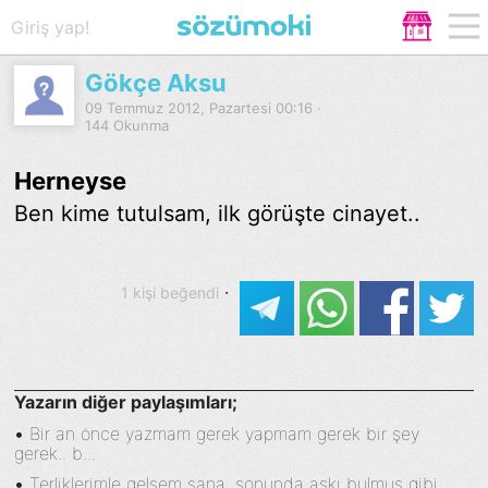
Giriş yap!
Gökçe Aksu
09 Temmuz 2012, Pazartesi 00:16 ·
144 Okunma
Herneyse
Ben kime tutulsam, ilk görüşte cinayet..
·
1 kişi beğendi
Yazarın diğer paylaşımları;
•
Bir an önce yazmam gerek yapmam gerek bir şey
gerek.. b...
•
Terliklerimle gelsem sana, sonunda aşkı bulmuş gibi....