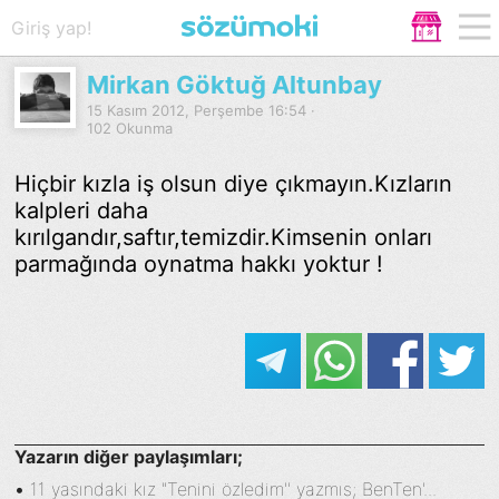
Giriş yap!
Mirkan Göktuğ Altunbay
15 Kasım 2012, Perşembe 16:54 ·
102 Okunma
Hiçbir kızla iş olsun diye çıkmayın.Kızların
kalpleri daha
kırılgandır,saftır,temizdir.Kimsenin onları
parmağında oynatma hakkı yoktur !
Yazarın diğer paylaşımları;
•
11 yasındaki kız "Tenini özledim'' yazmıs; BenTen'...