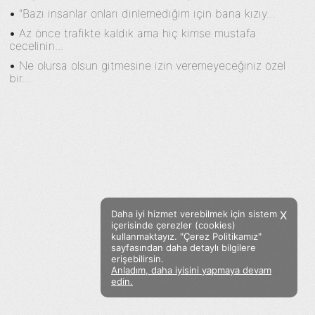
•
"Bazı insanlar onları dinlemediğim için bana kızıy...
•
Az önce trafikte kaldık ama hiç kimse mustafa
cecelinin...
•
Ne olursa olsun gitmesine izin veremeyeceğiniz özel
bir...
Daha iyi hizmet verebilmek için sistem
X
içerisinde çerezler (cookies)
kullanmaktayız. "Çerez Politikamız"
sayfasından daha detaylı bilgilere
erişebilirsin.
Anladım, daha iyisini yapmaya devam
Facebook
Twitter
Instagram
edin.
Sözümoki © 2020 - V.8