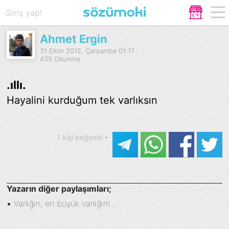
Giriş yap!
Ahmet Ergin
31 Ekim 2012, Çarşamba 01:17 ·
435 Okunma
.ıllı.
Hayalini kurduğum tek varlıksın
·
1 kişi beğendi
Yazarın diğer paylaşımları;
•
Varlığın, en büyük varlığım...