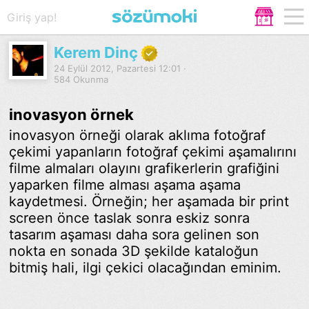
Giriş yap!
Kerem Dinç
24 Eylül 2012, Pazartesi 12:01 ·
584 Okunma
inovasyon örnek
inovasyon örneği olarak aklıma fotoğraf
çekimi yapanların fotoğraf çekimi aşamalırını
filme almaları olayını grafikerlerin grafiğini
yaparken filme alması aşama aşama
kaydetmesi. Örneğin; her aşamada bir print
screen önce taslak sonra eskiz sonra
tasarım aşaması daha sora gelinen son
nokta en sonada 3D şekilde kataloğun
bitmiş hali, ilgi çekici olacağından eminim.