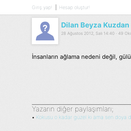
Giriş yap!
Hesap oluştur!
Dilan Beyza Kuzdan
28 Ağustos 2012, Salı 14:40 · 49 O
İnsanların ağlama nedeni değil, gü
Yazarın diğer paylaşımları;
Kokusu o kadar güzel ki ama sen doya d
•