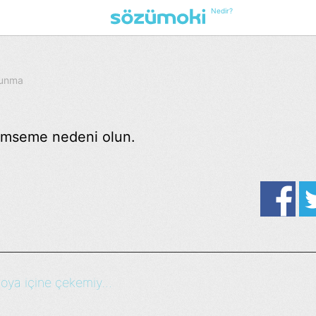
Nedir?
kunma
lümseme nedeni olun.
oya içine çekemiy...