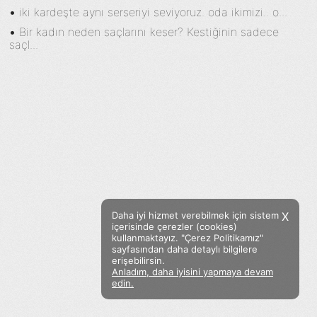
•
iki kardeşte aynı serseriyi seviyoruz. oda ikimizi.. o...
•
Bir kadın neden saçlarını keser? Kestiğinin sadece
saçl...
Daha iyi hizmet verebilmek için sistem
X
içerisinde çerezler (cookies)
kullanmaktayız. "Çerez Politikamız"
sayfasından daha detaylı bilgilere
erişebilirsin.
Anladım, daha iyisini yapmaya devam
Facebook
Twitter
Instagram
edin.
Sözümoki © 2020 - V.8