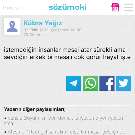
Giriş yap!
Kübra Yağız
03 Ekim 2012, Çarşamba 20:56 ·
78 Okunma
istemediğin insanlar mesaj atar sürekli ama
sevdiğin erkek bi mesajı cok görür hayat işte
Yazarın diğer paylaşımları;
•
sensiz ölüyüm lan ben demek istiyosun diyemiyosun
ama ...
•
Mesafe; “Hadi gel sarılalım.” diye bir mesaj geldiğinde...