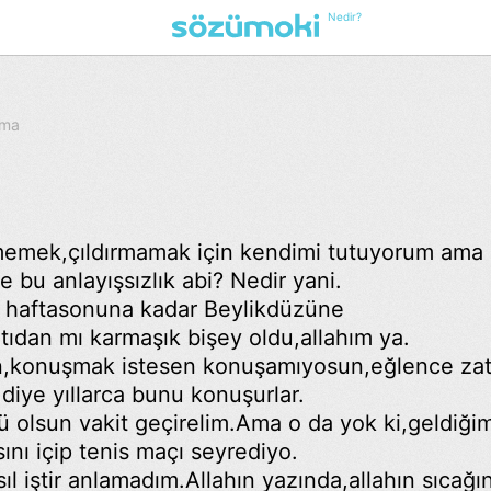
Nedir?
nma
memek,çıldırmamak için kendimi tutuyorum ama
e bu anlayışsızlık abi? Nedir yani.
haftasonuna kadar Beylikdüzüne
ıdan mı karmaşık bişey oldu,allahım ya.
n,konuşmak istesen konuşamıyosun,eğlence za
 diye yıllarca bunu konuşurlar.
 olsun vakit geçirelim.Ama o da yok ki,geldiği
nı içip tenis maçı seyrediyo.
l iştir anlamadım.Allahın yazında,allahın sıcağı