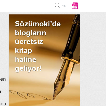
Ara
ten
m
nda