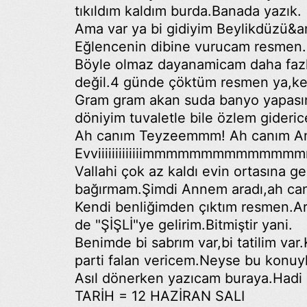
tıkıldım kaldım burda.Banada yazık.
Ama var ya bi gidiyim Beylikdüzü
Eğlencenin dibine vurucam resmen.
Böyle olmaz dayanamicam daha fazla,
değil.4 günde çöktüm resmen ya,ke
Gram gram akan suda banyo yapasım
döniyim tuvaletle bile özlem gider
Ah canım Teyzeemmm! Ah canım
Evviiiiiiiiiiiiimmmmmmmmmmmmm
Vallahi çok az kaldı evin ortası
bağırmam.Şimdi Annem aradı,ah canım
Kendi benliğimden çıktım resmen.Artı
de "ŞİŞLİ"ye gelirim.Bitmiştir yani.
Benimde bi sabrım var,bi tatilim var
parti falan vericem.Neyse bu konuyla
Asıl dönerken yazıcam buraya.Hadi
TARİH = 12 HAZİRAN SALI