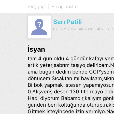
Giriş yap!
Hesap oluştur!
Sarı Patili
02 Ekim 2012, Salı 23:01 · 467 Oku
İsyan
tam 4 gün oldu.4 gündür kafayı ye
artık yeter,sabrım taşıyo,deliricem.N
ama bugün dedim bende CCP'ysem 
dönücem.Sıcaktan mı bayılsam,sıkınt
Bi bok yapmak istesen yapamıyosu
0.Alışveriş desen 130 tlte mayo aldı
Hadi diyorum Babamdır,kalıyım gönlü
günden beri koltuğunda oturup,rakısı
Gitmek isteyincede izin vermiyo.Nası