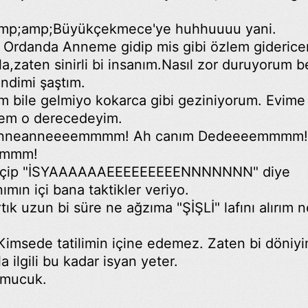
&amp;amp;Büyükçekmece'ye huhhuuuu yani.
 Ordanda Anneme gidip mis gibi özlem giderice
zaten sinirli bi insanım.Nasıl zor duruyorum be
ndimi şaştım.
 bile gelmiyo kokarca gibi geziniyorum. Evime
icem o derecedeyim.
 Anneanneeeemmmm! Ah canım Dedeeeemmmm!
mmmm!
na geçip "İSYAAAAAAEEEEEEEEENNNNNNN" diye
ın içi bana taktikler veriyo.
k uzun bi süre ne ağzıma "ŞİŞLİ" lafını alırım n
.Kimsede tatilimin içine edemez. Zaten bi döniy
 ilgili bu kadar isyan yeter.
 mucuk.