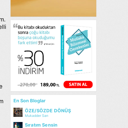
m.
lli
e
im
En Son Bloglar
ÖZE/SÖZDE DÖNÜŞ
Mukadder Sarı
Sıratım Sensin