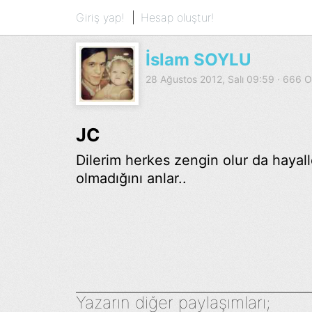
Giriş yap!
Hesap oluştur!
İslam SOYLU
28 Ağustos 2012, Salı 09:59 · 666
JC
Dilerim herkes zengin olur da hayall
olmadığını anlar..
Yazarın diğer paylaşımları;