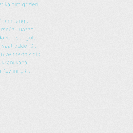
 kaldım gözleri...
:) m- angut ...
ʎ ɐʇɐʎɐɥ uǝzɐq...
avranışlar güldü...
 saat bekle :S...
m yetmezmiş gibi ...
ükkanı kapa...
Keyfini Çık...
..