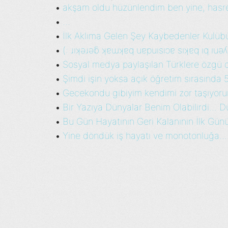
akşam oldu hüzünlendim ben yine, hasret
•
...
•
İlk Aklıma Gelen Şey Kaybedenler Kulübü 
•
(: ɹıʞǝɹǝƃ ʞɐɯʞɐq uɐpuısıɔɐ sıʞɐq ıq ıuǝ
•
Sosyal medya paylaşılan Türklere özgü d
•
Şimdi işin yoksa açık öğretim sırasında 5
•
Gecekondu gibiyim kendimi zor taşıyoru
•
Bir Yazıya Dünyalar Benim Olabilirdi... D
•
Bu Gün Hayatının Geri Kalanının İlk Günü 
•
Yine döndük iş hayatı ve monotonluğa....
•