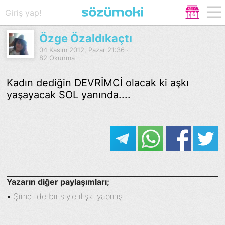
Giriş yap!
Özge Özaldıkaçtı
04 Kasım 2012, Pazar 21:36 ·
82 Okunma
Kadın dediğin DEVRİMCİ olacak ki aşkı
yaşayacak SOL yanında....
Yazarın diğer paylaşımları;
•
Şimdi de birisiyle ilişki yapmış...