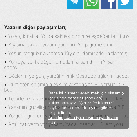
Yazarın diğer paylaşımları;
•
Yola çıkmakla, Yolda kalmak birbirine eşdeğer bir düny...
•
Kıyısına saklanıyorum günlerin. Yitip gitmelerini izli...
•
Yosun rengi bir akşamda Kıyısını demirlerle kaplanmış...
•
Korkuya yenik düşen umutlarına sarıldın mı? Sahi
canev...
•
Gözlerim yorgun, yüreğim kırık Sessizce ağlarım, gecel...
•
Cümleten selamın aleyküm arkadaşlar. Biliyorsunuz ki
bu...
Daha iyi hizmet verebilmek için sistem
X
•
Torpille rızık kazandığını sanan herkesin ama herkesin ...
içerisinde çerezler (cookies)
kullanmaktayız. "Çerez Politikamız"
•
Yaşamın güzelliştirilmesinden daha değerli ne var? Bit...
sayfasından daha detaylı bilgilere
erişebilirsin.
•
Yorgunluğun dili yok. Hatıralar ne unutuyor, nede unut...
Anladım, daha iyisini yapmaya devam
Facebook
Twitter
Instagram
edin.
•
Artık tat vermiyor yaşam, Yada insanlar... Bilemiyoru...
Sözümoki © 2020 - V.8