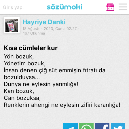
Giriş yap!
Hayriye Danki
18 Ağustos 2023, Cuma 02:27 ·
467 Okunma
Kısa cümleler kur
Yön bozuk,
Yönetim bozuk,
İnsan denen çiğ süt emmişin fıtratı da
bozulduysa...
Dünya ne eylesin yarımlığa!
Kan bozuk,
Can bozuksa,
Renklerin ahengi ne eylesin zifiri karanlığa!