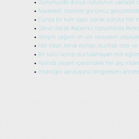
Günümüzde dünya nüfusunun yaklaşık olar
•
Maalesef, özellikle günümüz gençlerinde
•
Dünya bir kum saati olarak sunulur her i
•
Genel olarak #ataerkil toplumlarda #erkek
•
İletişim çağının en üst seviyesini yaşayan
•
Her insan kendi evinde oturmak ister ve #
•
Bir türlü rayına oturtulamayan milli eğiti
•
Aslında yaşam içerisindeki her şey insa
•
İnsanlığın varoluşunu simgeleyen anneler
•