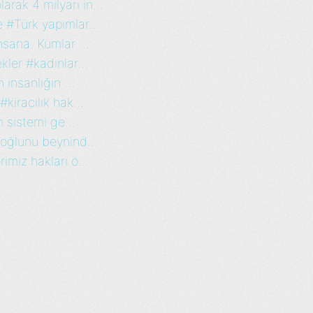
ak 4 milyarı in...
 #Türk yapımlar...
nsana. Kumlar ...
ler #kadınlar...
 insanlığın ...
kiracılık hak...
m sistemi ge...
noğlunu beynind...
imiz hakları ö...