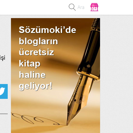
Ara
şi