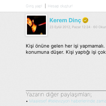
Giriş yap!
Hesap oluştur!
Kerem Dinç
23 Eylül 2012, Pazar 12:24 · 60 Ok
Kişi önüne gelen her işi yapmamalı. 
konumuna düşer. Kişi yaptığı işi çok 
Yazarın diğer paylaşımları;
Maalesef #televizyon haberlerinde zama
•