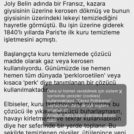
Joly Belin adında bir Fransız, kazara
giysisinin üzerine kerosen dökmüş ve bunun
giysisinin üzerindeki lekeyi temizlediğini
hayretle görmüştü. Bu işin üzerine giderek
1840'lı yıllarda Paris'te ilk kuru temizleme
işletmesini açmıştı.
Başlangıçta kuru temizlemede çözücü
madde olarak gaz veya kerosen
kullanılıyordu. Günümüzde ise hemen
hemen tüm dünyada 'perkloroetilen' veya
kısaca 'perk' diye tanımlanan bir çözücü
kullanılmaktadır.
Daha iyi hizmet verebilmek için sistem
X
içerisinde çerezler (cookies)
kullanmaktayız. "Çerez Politikamız"
Elbiseler, kuru temizleyicide su yerine bu
sayfasından daha detaylı bilgilere
çözücü ile yıkanır. Çözücü buharlaşmasın,
erişebilirsin.
Anladım, daha iyisini yapmaya devam
havayı kirletmesin ve tekrar kullanılabilsin
Facebook
Twitter
Instagram
edin.
diye her seferinde bir yerde toplanır. Bu
Sözümoki © 2020 - V.8
şekilde temizlenen giysiler, ütülenince yeni