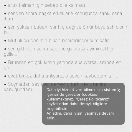
•
artık kalman için sebep bile kalmadı...
•
senden sonra başka erkeklerle konuşunca sanki sana
ihan...
•
sen yoksan babam var hiç değilse ömür boyu sahiplenir
b...
•
Mutluluğu benimle bulan benimdir,gerisi misafir....
•
sen gittikten sonra sadece galatasarayımın attığı
golle...
•
Bir insan en çok kimin yanında susuyorsa, aslında en
ço...
•
evet birkez daha anlıyoruzki seven kaybedermiş......
•
Soymadan sevmeyi deneyin, belki de vitamini
kabuğundadı...
Daha iyi hizmet verebilmek için sistem
X
içerisinde çerezler (cookies)
kullanmaktayız. "Çerez Politikamız"
sayfasından daha detaylı bilgilere
erişebilirsin.
Anladım, daha iyisini yapmaya devam
Facebook
Twitter
Instagram
edin.
Sözümoki © 2020 - V.8