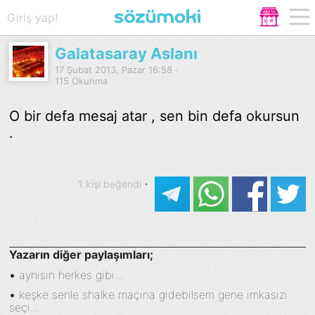
Giriş yap!
Galatasaray Aslanı
17 Şubat 2013, Pazar 16:58 ·
115 Okunma
O bir defa mesaj atar , sen bin defa okursun
.
·
1 kişi beğendi
Yazarın diğer paylaşımları;
•
aynısın herkes gibi...
•
keşke senle shalke maçına gidebilsem gene imkasızı
seçi...