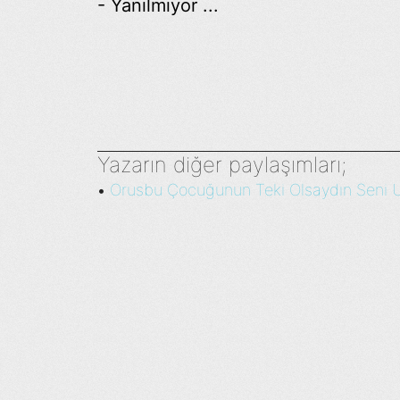
- Yanılmıyor ...
Yazarın diğer paylaşımları;
Orusbu Çocuğunun Teki Olsaydın Seni 
•