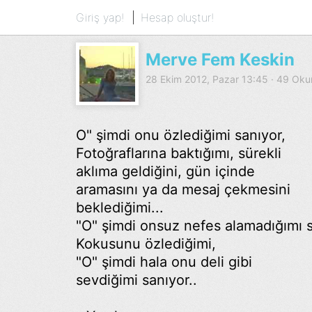
Giriş yap!
Hesap oluştur!
Merve Fem Keskin
28 Ekim 2012, Pazar 13:45 · 49 Ok
O" şimdi onu özlediğimi sanıyor,
Fotoğraflarına baktığımı, sürekli
aklıma geldiğini, gün içinde
aramasını ya da mesaj çekmesini
beklediğimi...
"O" şimdi onsuz nefes alamadığımı s
Kokusunu özlediğimi,
"O" şimdi hala onu deli gibi
sevdiğimi sanıyor..