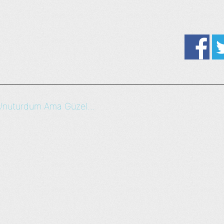
Unuturdum Ama Güzel...