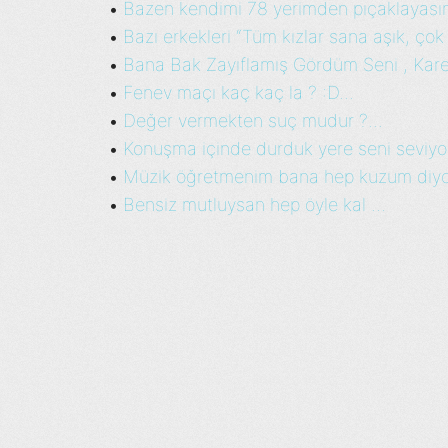
Bazen kendimi 78 yerimden pıçaklayasım 
•
Bazı erkekleri “Tüm kızlar sana aşık, çok y
•
Bana Bak Zayıflamış Gördüm Seni , Karek
•
Fenev maçı kaç kaç la ? :D...
•
Değer vermekten suç mudur ?...
•
Konuşma içinde durduk yere seni seviyo
•
Müzik öğretmenim bana hep kuzum diyo
•
Bensiz mutluysan hep öyle kal ...
•