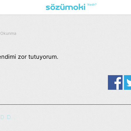
Nedir?
6 Okunma
endimi zor tutuyorum.
 :D...