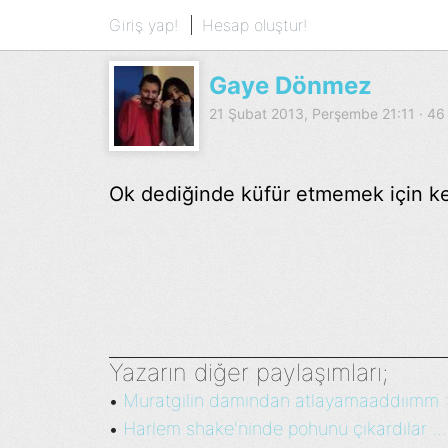
Giriş yap!
Hesap oluştur!
Gaye Dönmez
21 Şubat 2013, Perşembe 21:11 · 4
Ok dediğinde küfür etmemek için k
Yazarın diğer paylaşımları;
Muratgilin damından atlayamaaddıımm :D
•
Harlem shake'ninde pohunu çıkardılar ...
•