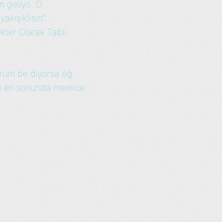
geliyo :D...
akışıklısın”...
ter Olarak Tabii...
rum be diyorsa eğ...
 en sonunda meelice...