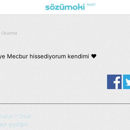
Nedir?
54 Okunma
meye Mecbur hissediyorum kendimi ♥
musun ? Onun ...
yt giydiğini ...