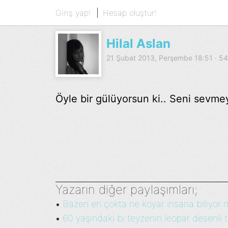
Giriş yap!
Hesap oluştur!
Hilal Aslan
21 Şubat 2013, Perşembe 18:51 · 
Öyle bir gülüyorsun ki.. Seni sev
Yazarın diğer paylaşımları;
Bazen en çokta ne koyar insana biliyor 
•
60 yaşındaki bi teyzenin leopar desenli ta
•