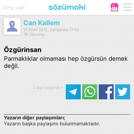
Giriş yap!
Can Kallem
31 Ekim 2012, Çarşamba 17:52 ·
78 Okunma
Özgürinsan
Parmaklıklar olmaması hep özgürsün demek
değil.
·
3 kişi beğendi
Yazarın diğer paylaşımları;
Yazarın başka paylaşımı bulunmamaktadır.