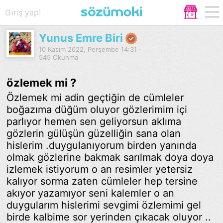
Giriş yap!
Yunus Emre Biri
10 Kasım 2022, Perşembe 14:31 ·
545 Okunma
özlemek mi ?
Özlemek mi adin geçtiğin de cümleler
boğazıma düğüm oluyor gözlerimim içi
parlıyor hemen sen geliyorsun aklıma
gözlerin gülüşün güzelliğin sana olan
hislerim .duygulanıyorum birden yanında
olmak gözlerine bakmak sarılmak doya doya
izlemek istiyorum o an resimler yetersiz
kalıyor sorma zaten cümleler hep tersine
akıyor yazamıyor seni kalemler o an
duygularım hislerimi sevgimi özlemimi gel
birde kalbime sor yerinden çıkacak oluyor ..