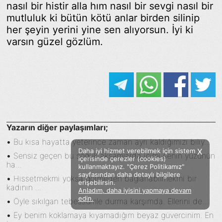
nasıl bir histir alla hım nasıl bir sevgi nasıl bir
mutluluk ki bütün kötü anlar birden silinip
her şeyin yerini yine sen alıyorsun. İyi ki
varsın güzel gözlüm.
Yazarın diğer paylaşımları;
•
Bu kısa hayatta yeterince zaman ayrı kaldığımızı biliy...
Daha iyi hizmet verebilmek için sistem
X
•
Sensiz geçen bu soğuk akşamlarda içimi senin yüzünün
içerisinde çerezler (cookies)
ha...
kullanmaktayız. "Çerez Politikamız"
sayfasından daha detaylı bilgilere
•
Hissetmekmi yoksa gormeden baglanabilmekmi bir
erişebilirsin.
kadının ...
Anladım, daha iyisini yapmaya devam
Facebook
Twitter
Instagram
edin.
•
Öyle sıkılgan tebessümle durma karşımda. Ellerini de...
Sözümoki © 2020 - V.8
•
Ey benim koklamaya kıyamadığım beyaz güvercinim. En