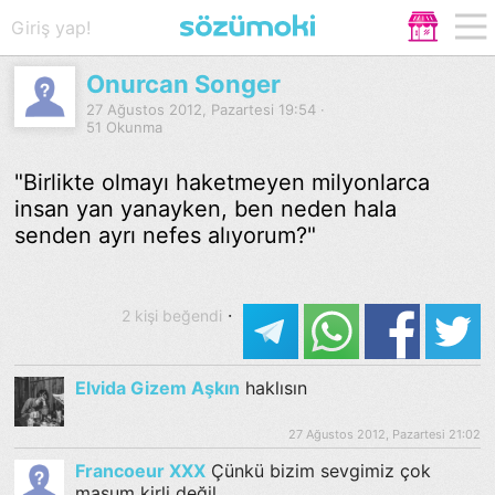
Giriş yap!
Onurcan Songer
27 Ağustos 2012, Pazartesi 19:54 ·
51 Okunma
"Birlikte olmayı haketmeyen milyonlarca
insan yan yanayken, ben neden hala
senden ayrı nefes alıyorum?"
·
2 kişi beğendi
Elvida Gizem Aşkın
haklısın
27 Ağustos 2012, Pazartesi 21:02
Francoeur XXX
Çünkü bizim sevgimiz çok
masum kirli değil.