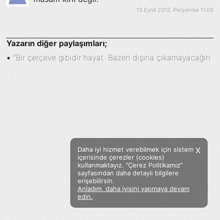
13 Eylül 2012, Perşembe 11:05
Yazarın diğer paylaşımları;
•
“Bir çerçeve gibidir hayat. Bazen dışına çıkamayacağın
...
Daha iyi hizmet verebilmek için sistem
X
içerisinde çerezler (cookies)
kullanmaktayız. "Çerez Politikamız"
sayfasından daha detaylı bilgilere
erişebilirsin.
Anladım, daha iyisini yapmaya devam
Facebook
Twitter
Instagram
edin.
Sözümoki © 2020 - V.8